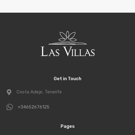
Get in Touch
Costa Adeje, Tenerife
+34652676125
Pages