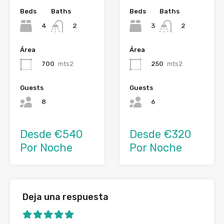
Beds
Baths
Beds
Baths
4
3
2
2
Área
Área
700
mts2
250
mts2
Guests
Guests
8
6
Desde €540
Desde €320
Por Noche
Por Noche
Deja una respuesta