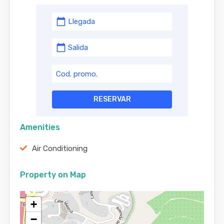
calendar_today
calendar_today
RESERVAR
Amenities
Air Conditioning
Property on Map
+
−