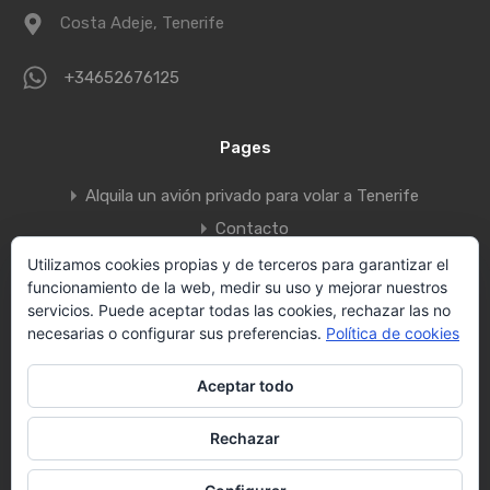
Costa Adeje, Tenerife
+34652676125
Pages
Alquila un avión privado para volar a Tenerife
Contacto
Política de Privacidad
Utilizamos cookies propias y de terceros para garantizar el
funcionamiento de la web, medir su uso y mejorar nuestros
Rentals Search
servicios. Puede aceptar todas las cookies, rechazar las no
Search Villas
necesarias o configurar sus preferencias.
Política de cookies
Vallecid Group
Aceptar todo
Villas Tenerife by Vallecid s.l.
Rechazar
Designed by
Canarias.com
Contact us