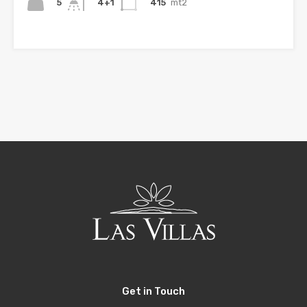
5
415
mt2
4+1
Get in Touch