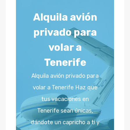
Alquila avión
privado para
volar a
Tenerife
Alquila avión privado para
volar a Tenerife Haz que
tus vacaciones en
Tenerife sean únicas,
dándote un capricho a ti y