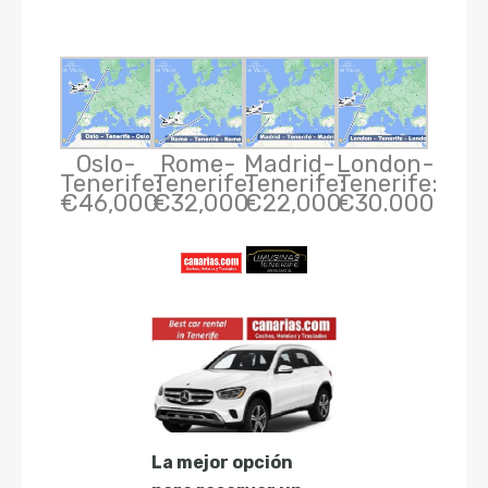
Oslo-
Rome-
Madrid-
London-
Tenerife:
Tenerife:
Tenerife:
Tenerife:
€46,000
€32,000
€22,000
€30.000
La mejor opción