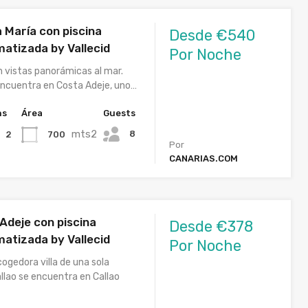
a María con piscina
Desde €540
matizada by Vallecid
Por Noche
on vistas panorámicas al mar.
 encuentra en Costa Adeje, uno…
hs
Área
Guests
mts2
8
700
2
Por
CANARIAS.COM
o Adeje con piscina
Desde €378
matizada by Vallecid
Por Noche
ogedora villa de una sola
Callao se encuentra en Callao