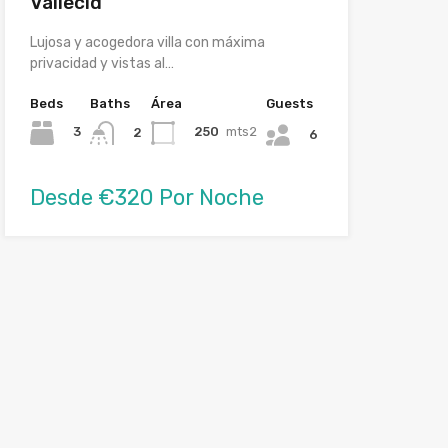
Vallecid
Lujosa y acogedora villa con máxima
privacidad y vistas al…
Beds
Baths
Área
Guests
3
250
mts2
2
6
Desde €320 Por Noche