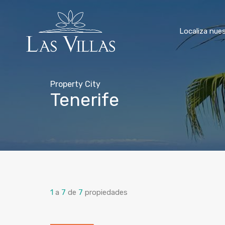
Localiza nues
Property City
Tenerife
1
a
7
de
7
propiedades