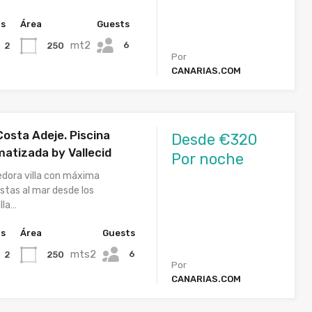
hs
Área
Guests
mt2
6
250
2
Por
CANARIAS.COM
 Costa Adeje. Piscina
Desde €320
matizada by Vallecid
Por noche
edora villa con máxima
istas al mar desde los
lla…
hs
Área
Guests
mts2
6
250
2
Por
CANARIAS.COM