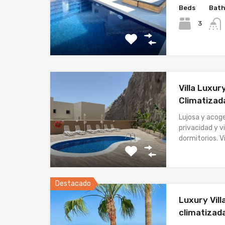
Beds
Bat
3
Villa Luxur
Climatizada
Lujosa y acog
privacidad y v
dormitorios. Vi
Destacado
Luxury Vill
climatizada