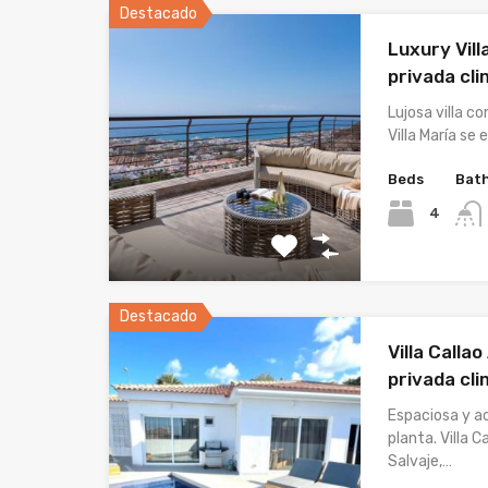
Destacado
Luxury Vill
privada cli
Lujosa villa c
Villa María se
Beds
Bat
4
Destacado
Villa Calla
privada cli
Espaciosa y ac
planta. Villa 
Salvaje,…