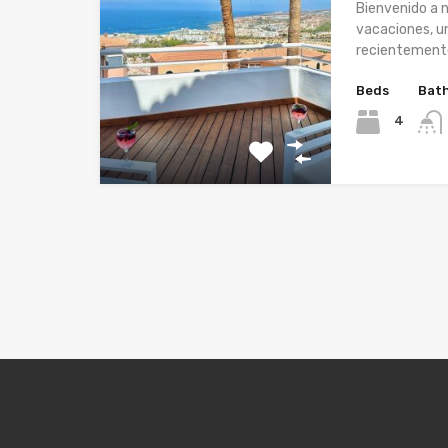
Bienvenido a n
vacaciones, un
recientement
Beds
Bat
4