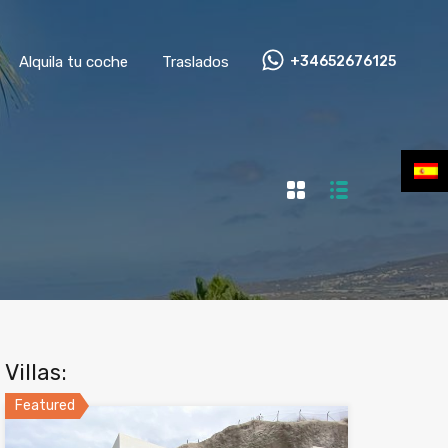
Alquila tu coche
Traslados
+34652676125
Villas:
Featured