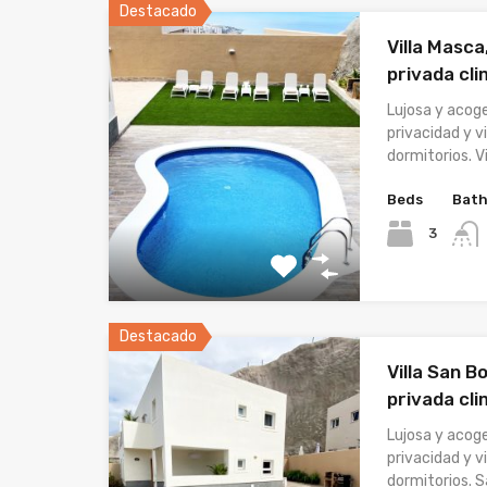
Destacado
Villa Masca
privada cli
Lujosa y acog
privacidad y v
dormitorios. Vi
Beds
Bat
3
Destacado
Villa San B
privada cli
Lujosa y acog
privacidad y v
dormitorios. 