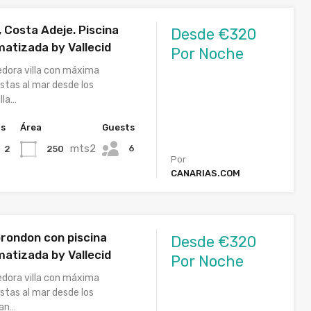
, Costa Adeje. Piscina
Desde €320
matizada by Vallecid
Por Noche
edora villa con máxima
istas al mar desde los
lla…
hs
Área
Guests
mts2
6
250
2
Por
CANARIAS.COM
orondon con piscina
Desde €320
matizada by Vallecid
Por Noche
edora villa con máxima
istas al mar desde los
San…