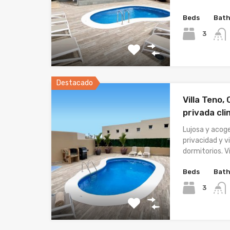
Beds
Bat
3
Destacado
Villa Teno,
privada cli
Lujosa y acog
privacidad y v
dormitorios. Vi
Beds
Bat
3