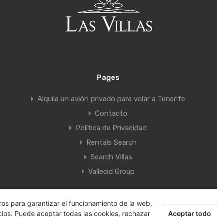
Pages
Alquila un avión privado para volar a Tenerife
Contacto
Política de Privacidad
Rentals Search
Search Villas
Vallecid Group
ros para garantizar el funcionamiento de la web,
Villas Tenerife by Vallecid s.l.
|
Designed by
Canarias.com
Aceptar todo
cios. Puede aceptar todas las cookies, rechazar