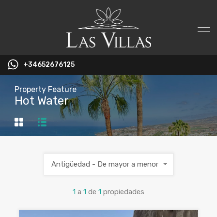
+34652676125
Property Feature
Hot Water
Antigüedad - De mayor a menor
1
a
1
de
1
propiedades