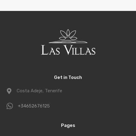
Get in Touch
Costa Adeje, Tenerife
+34652676125
Pages