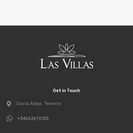
Get in Touch
Costa Adeje, Tenerife
+34652676125