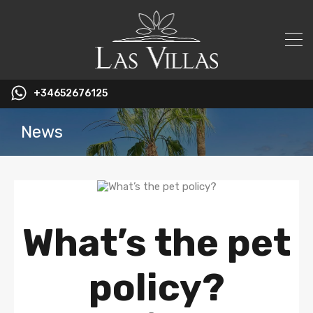
+34652676125
News
What’s the pet
policy?