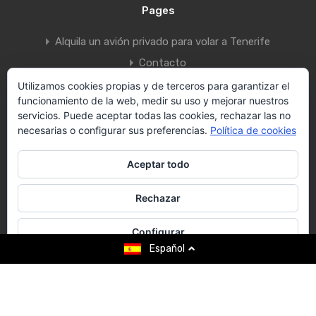
Pages
Alquila un avión privado para volar a Tenerife
Contacto
Política de Privacidad
Utilizamos cookies propias y de terceros para garantizar el
funcionamiento de la web, medir su uso y mejorar nuestros
Rentals Search
servicios. Puede aceptar todas las cookies, rechazar las no
Search Villas
necesarias o configurar sus preferencias.
Política de cookies
Vallecid Group
Aceptar todo
Villas Tenerife by Vallecid s.l.
Rechazar
Designed by
Canarias.com
Contact us
Configurar
Español
Español