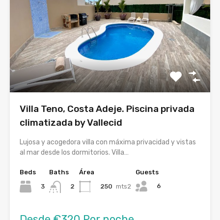
Villa Teno, Costa Adeje. Piscina privada
climatizada by Vallecid
Lujosa y acogedora villa con máxima privacidad y vistas
al mar desde los dormitorios. Villa…
Beds
Baths
Área
Guests
6
3
250
mts2
2
Desde €320 Por noche