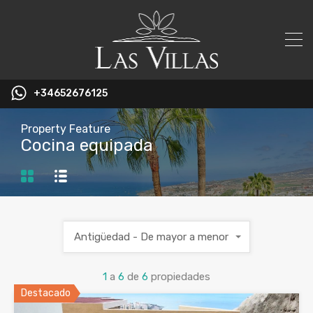
+34652676125
Property Feature
Cocina equipada
Antigüedad - De mayor a menor
1
a
6
de
6
propiedades
Destacado