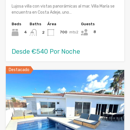
Lujosa villa con vistas panorámicas al mar. Villa María se
encuentra en Costa Adeje, uno…
Beds
Baths
Área
Guests
8
4
700
mts2
2
Desde €540 Por Noche
Destacado