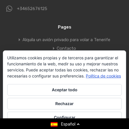
+34652676125
Pages
Alquila un avión privado para volar a Tenerife
Contacto
Política de Privacidad
Utilizamos cookies propias y de terceros para garantizar el
funcionamiento de la web, medir su uso y mejorar nuestros
Rentals Search
servicios. Puede aceptar todas las cookies, rechazar las no
Search Villas
necesarias o configurar sus preferencias.
Política de cookies
Vallecid Group
Aceptar todo
Villas Tenerife by Vallecid s.l.
Rechazar
Designed by
Canarias.com
Contact us
Configurar
Español