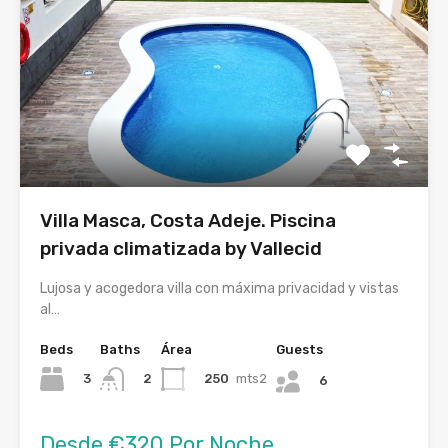
Villa Masca, Costa Adeje. Piscina
privada climatizada by Vallecid
Lujosa y acogedora villa con máxima privacidad y vistas
al…
Beds
Baths
Área
Guests
3
250
mts2
2
6
Desde €320 Por Noche