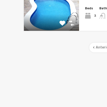
Beds
Bat
3
Anteri