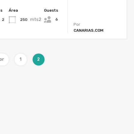
hs
Área
Guests
mts2
6
250
2
Por
CANARIAS.COM
or
1
2