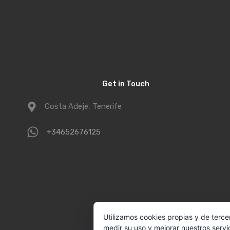
Get in Touch
Costa Adeje, Tenerife
+34652676125
Utilizamos cookies propias y de terce
medir su uso y mejorar nuestros servi