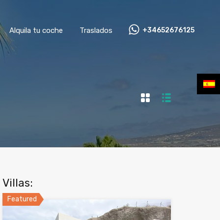
Alquila tu coche
Traslados
+34652676125
Villas:
Featured