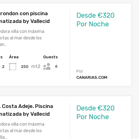
orondon con piscina
Desde €320
matizada by Vallecid
Por Noche
edora villa con máxima
istas al mar desde los
San…
hs
Área
Guests
mt2
6
250
2
Por
CANARIAS.COM
, Costa Adeje. Piscina
Desde €320
matizada by Vallecid
Por Noche
edora villa con máxima
istas al mar desde los
lla…