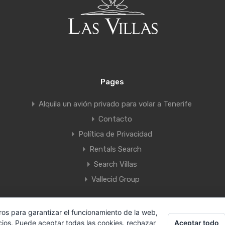
Pages
Alquila un avión privado para volar a Tenerife
Contacto
Política de Privacidad
Rentals Search
Search Villas
Vallecid Group
ros para garantizar el funcionamiento de la web,
Villas Tenerife by Vallecid s.l.
|
Designed by
Canarias.com
Aceptar todo
cios. Puede aceptar todas las cookies, rechazar