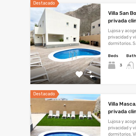
Destacado
Villa San B
privada cli
Lujosa y acog
privacidad y v
dormitorios. 
Beds
Bat
3
Destacado
Villa Masca
privada cli
Lujosa y acog
privacidad y v
dormitorios. Vi