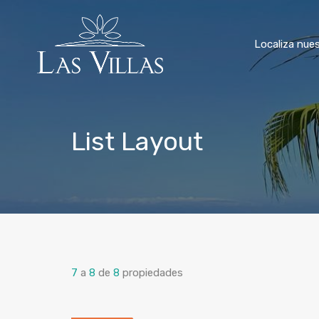
Localiza nues
List Layout
7
a
8
de
8
propiedades