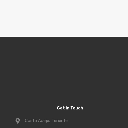
Get in Touch
Costa Adeje, Tenerife