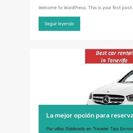
Welcome to WordPress. This is your first post. E
Seguir leyendo
La mejor opción para reserva
Por
villas
Publicado en
Traveler Tips
En
no