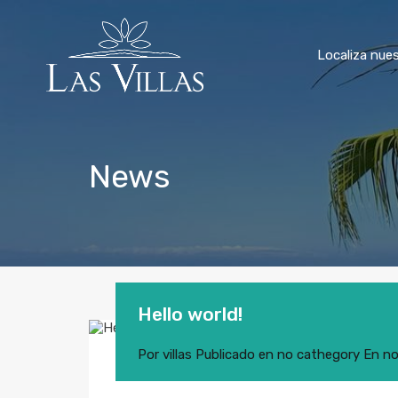
Localiza nues
News
Hello world!
Por
villas
Publicado en
no cathegory
En
no