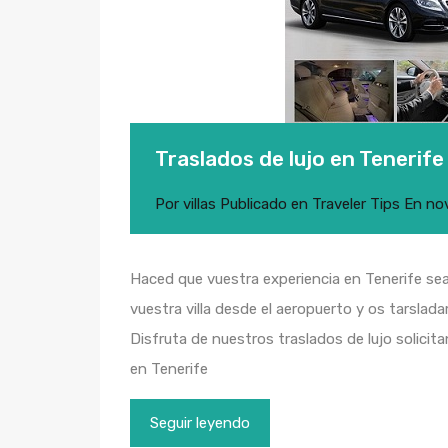
Traslados de lujo en Tenerife
Por
villas
Publicado en
Traveler Tips
En
no
Haced que vuestra experiencia en Tenerife sea 
vuestra villa desde el aeropuerto y os tarslad
Disfruta de nuestros traslados de lujo solicit
en Tenerife
Seguir leyendo