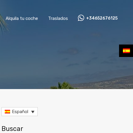
Alquila tu coche
Traslados
+34652676125
Español
Buscar